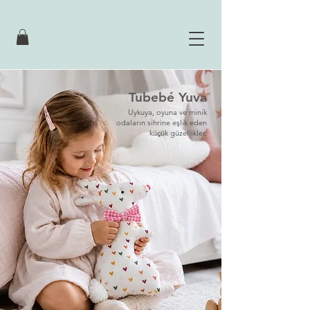
Tubebé Yuva
Uykuya, oyuna ve minik
odaların sihrine eşlik eden
küçük güzellikler.