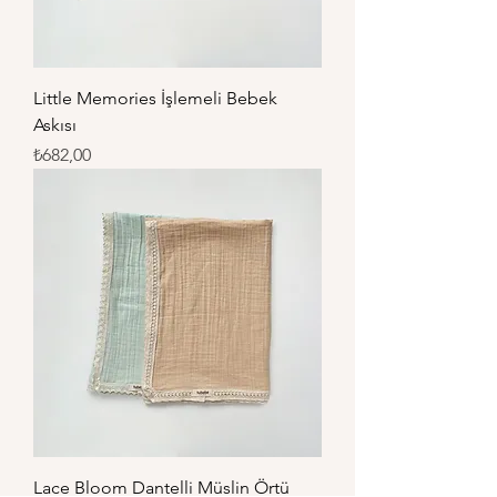
Little Memories İşlemeli Bebek
Askısı
Fiyat
₺682,00
Lace Bloom Dantelli Müslin Örtü