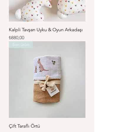
Kalpli Tavşan Uyku & Oyun Arkadaşı
Fiyat
₺880,00
Son ürün
Çift Taraflı Örtü