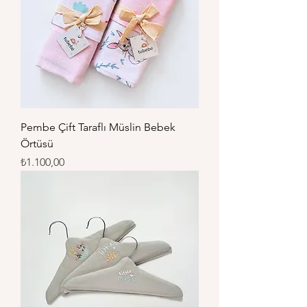
Pembe Çift Taraflı Müslin Bebek
Örtüsü
Fiyat
₺1.100,00