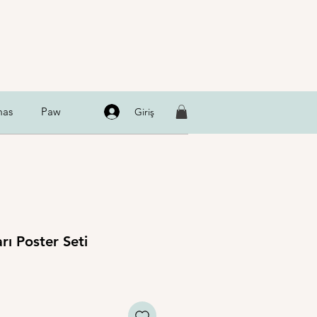
as
Paw
Giriş
rı Poster Seti