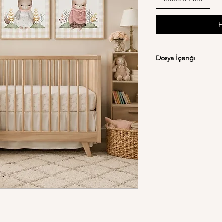
H
Dosya İçeriği
Satın alma sonrası a
dosyalarına erişebilirsi
• A4 (21 × 29.7 cm)
• 30 × 40 cm
• 40 × 50 cm
Tüm dosyalar yüksek 
profesyonel baskı me
Önemli:
Bu ürün dijit
veya çerçeve gönderi