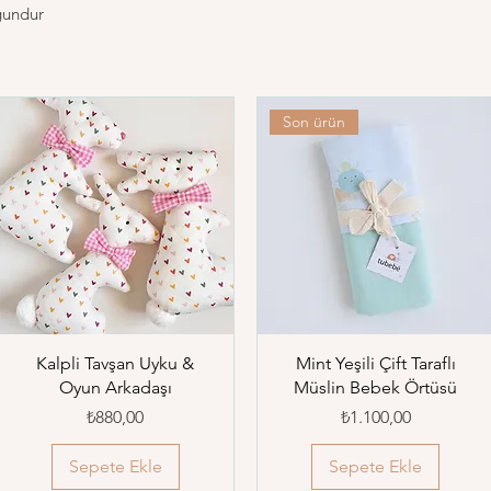
gundur
Son ürün
Kalpli Tavşan Uyku &
Mint Yeşili Çift Taraflı
Oyun Arkadaşı
Müslin Bebek Örtüsü
Fiyat
Fiyat
₺880,00
₺1.100,00
Sepete Ekle
Sepete Ekle