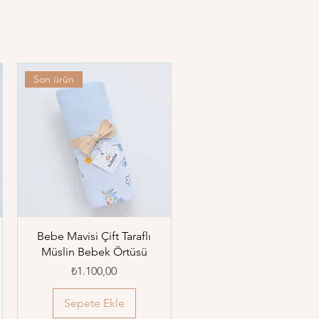
Son ürün
Bebe Mavisi Çift Taraflı
Müslin Bebek Örtüsü
Fiyat
₺1.100,00
Sepete Ekle