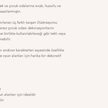
ek ve çocuk odalarına sıcak, huzurlu ve
asarlanmıştır.
lanan üç farklı tavşan illüstrasyonu;
ansız çocuk odası dekorasyonlarını
r birlikte kullanılabileceği gibi tekli veya
nebilir.
nı andıran karakterleri sayesinde özellikle
e oyun alanları için harika bir dekoratif
r
 alanları için idealdir
lir