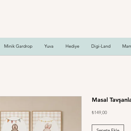
Minik Gardrop
Yuva
Hediye
Digi-Land
Mam
Masal Tavşanla
Fiyat
₺149,00
Sepete Ekle