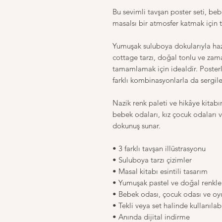
Bu sevimli tavşan poster seti, beb
masalsı bir atmosfer katmak için t
Yumuşak suluboya dokularıyla hazır
cottage tarzı, doğal tonlu ve zam
tamamlamak için idealdir. Posterle
farklı kombinasyonlarla da sergile
Nazik renk paleti ve hikâye kitabı
bebek odaları, kız çocuk odaları v
dokunuş sunar.
• 3 farklı tavşan illüstrasyonu
• Suluboya tarzı çizimler
• Masal kitabı esintili tasarım
• Yumuşak pastel ve doğal renkle
• Bebek odası, çocuk odası ve oyun
• Tekli veya set halinde kullanılabi
• Anında dijital indirme