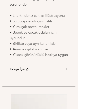
sergilenebilir.
• 2 farklı deniz canlısı illüstrasyonu
• Suluboya etkili çizim stili
• Yumuşak pastel renkler
• Bebek ve çocuk odaları için
uygundur
• Birlikte veya ayrı kullanılabilir
• Anında dijital indirme
• Yüksek çözünürlüklü baskıya uygun
Dosya İçeriği
Satın alma sonrası aşağıdaki
boyutlarda yüksek çözünürlüklü PDF
dosyalarına erişebilirsiniz:
• A4 (21 x 29.7 cm)
• 30 × 40 cm
• 40 × 50 cm
Evde veya profesyonel baskı