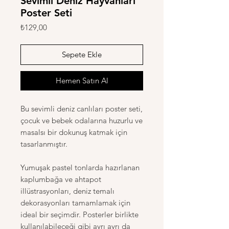
Sevimli Deniz Hayvanları
Poster Seti
Fiyat
₺129,00
Sepete Ekle
Hemen Satın Al
Bu sevimli deniz canlıları poster seti,
çocuk ve bebek odalarına huzurlu ve
masalsı bir dokunuş katmak için
tasarlanmıştır.
Yumuşak pastel tonlarda hazırlanan
kaplumbağa ve ahtapot
illüstrasyonları, deniz temalı
dekorasyonları tamamlamak için
ideal bir seçimdir. Posterler birlikte
kullanılabileceği gibi ayrı ayrı da