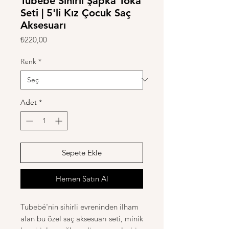
Tubebé Sihirli Şapka Toka
Seti | 5'li Kız Çocuk Saç
Aksesuarı
Fiyat
₺220,00
Renk
*
Adet
*
Sepete Ekle
Hemen Satın Al
Tubebé'nin sihirli evreninden ilham
alan bu özel saç aksesuarı seti, minik