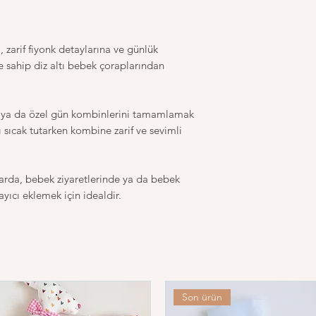
etmek istediğinizi bi
yüksek ısıların sorun o
tavsiye edilen derecel
zarif fiyonk detaylarına ve günlük
isteriz.
 sahip diz altı bebek çoraplarından
Doğal ürünlerin uzun 
özen gösteriniz.
arı ya da özel gün kombinlerini tamamlamak
30 derecede terste
ı sıcak tutarken kombine zarif ve sevimli
Ütülemeyiniz.
Ağartma yapmayın
Tamburlu kurutma
Kuru temizleme ya
larda, bebek ziyaretlerinde ya da bebek
ıcı eklemek için idealdir.
Son ürün