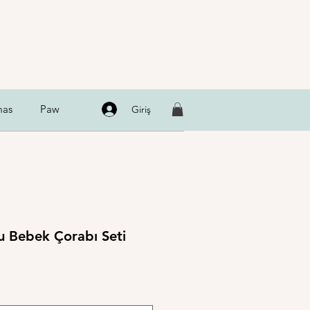
as
Paw
Giriş
lu Bebek Çorabı Seti