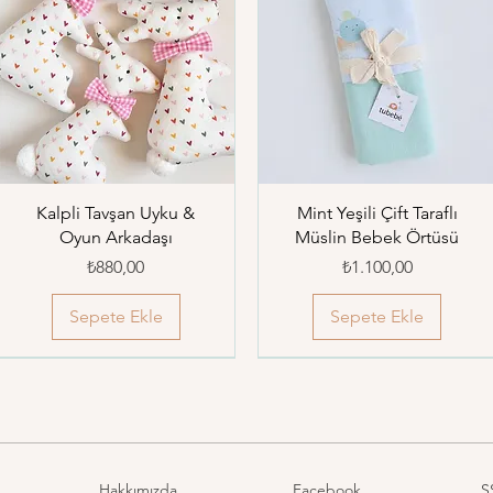
Kalpli Tavşan Uyku &
Mint Yeşili Çift Taraflı
Oyun Arkadaşı
Müslin Bebek Örtüsü
Fiyat
Fiyat
₺880,00
₺1.100,00
Sepete Ekle
Sepete Ekle
Hakkımızda
Facebook
S