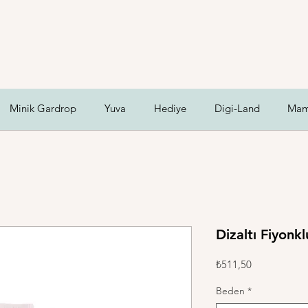
Minik Gardrop
Yuva
Hediye
Digi-Land
Mam
Dizaltı Fiyonk
Fiyat
₺511,50
Beden
*