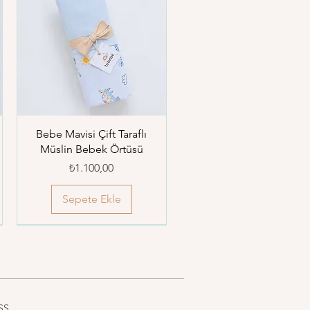
Bebe Mavisi Çift Taraflı
Müslin Bebek Örtüsü
Fiyat
₺1.100,00
Sepete Ekle
SS