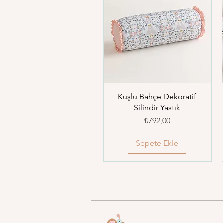
Kuşlu Bahçe Dekoratif
Silindir Yastık
Fiyat
₺792,00
Sepete Ekle