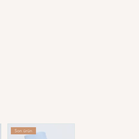
liyoruz; fakat doğal kumaşlarda
lduğunu, sıklıkla yıkandıkları için
erin yeterli olacağını belirtmek
kullanımı için talimatlara uymaya
n yıkayınız.
ız.
 yapmayınız.
pmayınız.
Son ürün