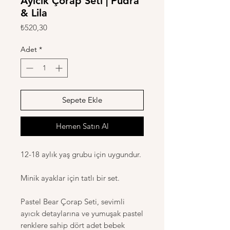
Ayıcık Çorap Seti | Pudra
& Lila
Fiyat
₺520,30
Adet
*
Sepete Ekle
Hemen Satın Al
12-18 aylık yaş grubu için uygundur.
Minik ayaklar için tatlı bir set.
Pastel Bear Çorap Seti, sevimli
ayıcık detaylarına ve yumuşak pastel
renklere sahip dört adet bebek