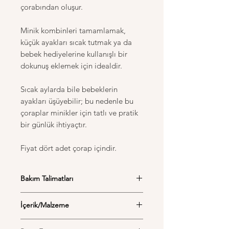
çorabından oluşur.
Minik kombinleri tamamlamak,
küçük ayakları sıcak tutmak ya da
bebek hediyelerine kullanışlı bir
dokunuş eklemek için idealdir.
Sıcak aylarda bile bebeklerin
ayakları üşüyebilir; bu nedenle bu
çoraplar minikler için tatlı ve pratik
bir günlük ihtiyaçtır.
Fiyat dört adet çorap içindir.
Bakım Talimatları
Ürünlerimizin doğal ve organik bazlı
İçerik/Malzeme
olduğu için hassas kumaşlardan
yapıldığını hatırlatmak isteriz. Doğal
GOTS (Global Organic Textile