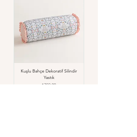
Kuşlu Bahçe Dekoratif Silindir
Yastık
Fiyat
₺792,00
Sepete Ekle
Son ürün
Son ürün