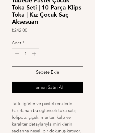
Tubebé Pastel Çocuk
Toka Seti | 10 Parça Klips
Toka | Kız Çocuk Saç
Aksesuarı
Fiyat
₺242,00
Adet
*
Sepete Ekle
Hemen Satın Al
Tatlı figürler ve pastel renklerle
hazırlanan bu eğlenceli toka seti;
lolipop, çiçek, mantar, kalp ve
karakter detaylarıyla miniklerin
saçlarına neşeli bir dokunuş katıyor.